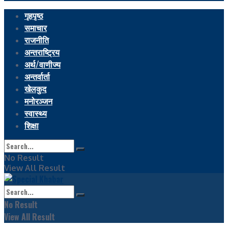
गृहपृष्ठ
समाचार
राजनीति
अन्तराष्ट्रिय
अर्थ/वाणीज्य
अन्तर्वार्ता
खेलकुद
मनोरञ्जन
स्वास्थ्य
शिक्षा
No Result
View All Result
No Result
View All Result