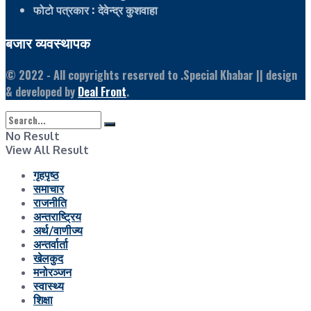
फोटो पत्रकार
: देवेन्द्र कुशवाहा
बजार व्यवस्थापक
© 2022
- All copyrights reserved to .Special Khabar || design
& developed by
Deal Front
.
No Result
View All Result
गृहपृष्ठ
समाचार
राजनीति
अन्तराष्ट्रिय
अर्थ/वाणीज्य
अन्तर्वार्ता
खेलकुद
मनोरञ्जन
स्वास्थ्य
शिक्षा