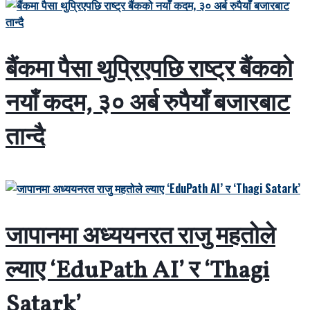
बैंकमा पैसा थुप्रिएपछि राष्ट्र बैंकको
नयाँ कदम, ३० अर्ब रुपैयाँ बजारबाट
तान्दै
जापानमा अध्ययनरत राजु महतोले
ल्याए ‘EduPath AI’ र ‘Thagi
Satark’