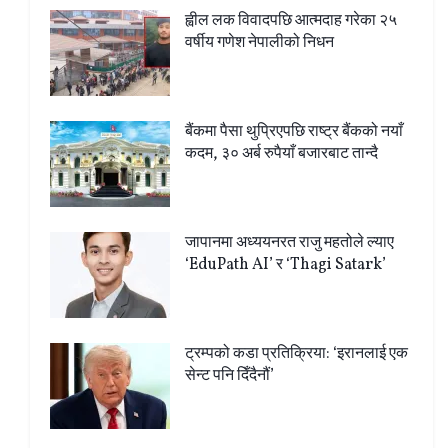
ह्वील लक विवादपछि आत्मदाह गरेका २५
वर्षीय गणेश नेपालीको निधन
बैंकमा पैसा थुप्रिएपछि राष्ट्र बैंकको नयाँ
कदम, ३० अर्ब रुपैयाँ बजारबाट तान्दै
जापानमा अध्ययनरत राजु महतोले ल्याए
‘EduPath AI’ र ‘Thagi Satark’
ट्रम्पको कडा प्रतिक्रिया: ‘इरानलाई एक
सेन्ट पनि दिँदैनौं’