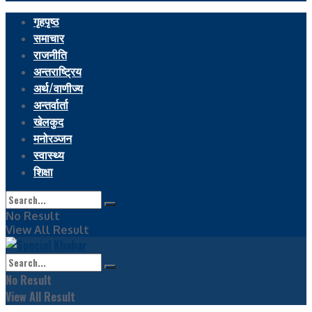
गृहपृष्ठ
समाचार
राजनीति
अन्तराष्ट्रिय
अर्थ/वाणीज्य
अन्तर्वार्ता
खेलकुद
मनोरञ्जन
स्वास्थ्य
शिक्षा
No Result
View All Result
No Result
View All Result