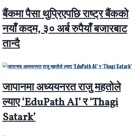
बैंकमा पैसा थुप्रिएपछि राष्ट्र बैंकको
नयाँ कदम, ३० अर्ब रुपैयाँ बजारबाट
तान्दै
जापानमा अध्ययनरत राजु महतोले
ल्याए ‘EduPath AI’ र ‘Thagi
Satark’