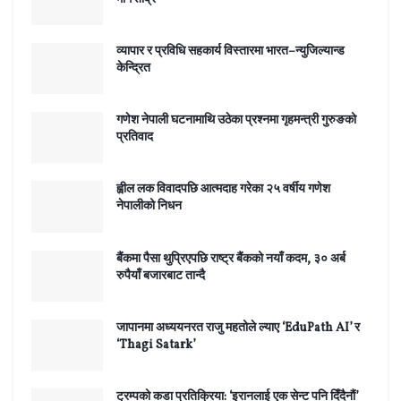
व्यापार र प्रविधि सहकार्य विस्तारमा भारत–न्युजिल्यान्ड
केन्द्रित
गणेश नेपाली घटनामाथि उठेका प्रश्नमा गृहमन्त्री गुरुङको
प्रतिवाद
ह्वील लक विवादपछि आत्मदाह गरेका २५ वर्षीय गणेश
नेपालीको निधन
बैंकमा पैसा थुप्रिएपछि राष्ट्र बैंकको नयाँ कदम, ३० अर्ब
रुपैयाँ बजारबाट तान्दै
जापानमा अध्ययनरत राजु महतोले ल्याए ‘EduPath AI’ र
‘Thagi Satark’
ट्रम्पको कडा प्रतिक्रिया: ‘इरानलाई एक सेन्ट पनि दिँदैनौं’