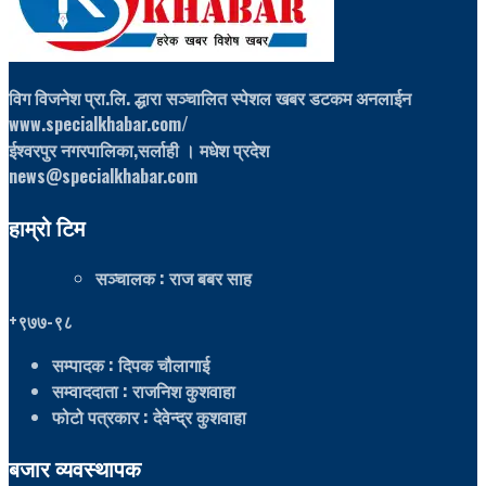
विग विजनेश प्रा.लि. द्धारा सञ्चालित स्पेशल खबर डटकम अनलाईन
www.specialkhabar.com/
ईश्‍वरपुर नगरपालिका,सर्लाही । मधेश प्रदेश
news@specialkhabar.com
हाम्रो टिम
सञ्चालक
: राज बबर साह
+९७७-९८
सम्पादक
: दिपक चौलागाई
सम्वाददाता
: राजनिश कुशवाहा
फोटो पत्रकार
: देवेन्द्र कुशवाहा
बजार व्यवस्थापक