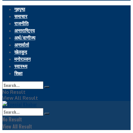
गृहपृष्ठ
समाचार
राजनीति
अन्तराष्ट्रिय
अर्थ/वाणीज्य
अन्तर्वार्ता
खेलकुद
मनोरञ्जन
स्वास्थ्य
शिक्षा
No Result
View All Result
No Result
View All Result