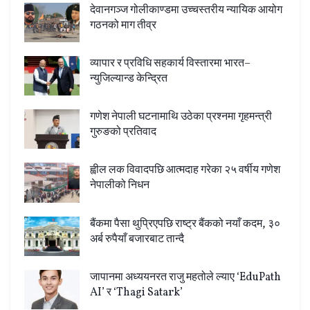
देवानगञ्ज गोलीकाण्डमा उच्चस्तरीय न्यायिक आयोग
गठनको माग तीव्र
व्यापार र प्रविधि सहकार्य विस्तारमा भारत–
न्युजिल्यान्ड केन्द्रित
गणेश नेपाली घटनामाथि उठेका प्रश्नमा गृहमन्त्री
गुरुङको प्रतिवाद
ह्वील लक विवादपछि आत्मदाह गरेका २५ वर्षीय गणेश
नेपालीको निधन
बैंकमा पैसा थुप्रिएपछि राष्ट्र बैंकको नयाँ कदम, ३०
अर्ब रुपैयाँ बजारबाट तान्दै
जापानमा अध्ययनरत राजु महतोले ल्याए ‘EduPath
AI’ र ‘Thagi Satark’