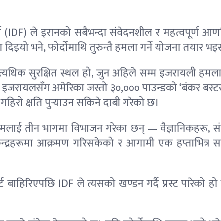
 (IDF) ले इरानको सबैभन्दा संवेदनशील र महत्वपूर्ण आणव
यो भने, फोर्दोमाथि तुरुन्तै हमला गर्ने योजना तयार भ
 अत्यधिक सुरक्षित स्थल हो, जुन अहिले सम्म इजरायली हम
न इजरायलसँग अमेरिका जस्तो ३०,००० पाउन्डको ‘बंकर बस्टर’
िरो क्षति पुर्‍याउन सकिने दाबी गरेको छ।
लाई तीन भागमा विभाजन गरेका छन् — वैज्ञानिकहरू, संवर
द्रहरूमा आक्रमण गरिसकेको र आगामी एक हप्ताभित्र सबैभन्
ट बाहिरिएपछि IDF ले त्यसको खण्डन गर्दै प्रस्ट पारेको