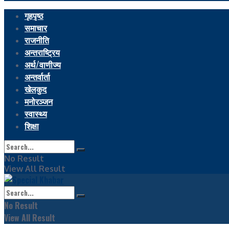
गृहपृष्ठ
समाचार
राजनीति
अन्तराष्ट्रिय
अर्थ/वाणीज्य
अन्तर्वार्ता
खेलकुद
मनोरञ्जन
स्वास्थ्य
शिक्षा
No Result
View All Result
No Result
View All Result