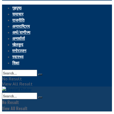
गृहपृष्ठ
समाचार
राजनीति
अन्तराष्ट्रिय
अर्थ/वाणीज्य
अन्तर्वार्ता
खेलकुद
मनोरञ्जन
स्वास्थ्य
शिक्षा
No Result
View All Result
No Result
View All Result