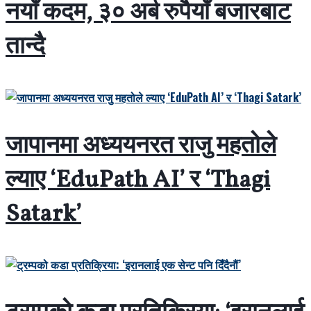
नयाँ कदम, ३० अर्ब रुपैयाँ बजारबाट
तान्दै
जापानमा अध्ययनरत राजु महतोले
ल्याए ‘EduPath AI’ र ‘Thagi
Satark’