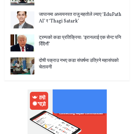
जापानमा अध्ययनरत राजु महतोले ल्याए ‘EduPath
AI’ र ‘Thagi Satark’
ट्रम्पको कडा प्रतिक्रिया: ‘इरानलाई एक सेन्ट पनि
दिँदैनौं’
दोषी पक्राउ नभए कडा संघर्षमा उत्रिने महासंघको
चेतावनी