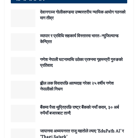
देवानगञ्ज गोलीकाण्डमा उच्चस्तरीय न्यायिक आयोग गठनको
माग तीव्र
व्यापार र प्रविधि सहकार्य विस्तारमा भारत–न्युजिल्यान्ड
केन्द्रित
गणेश नेपाली घटनामाथि उठेका प्रश्नमा गृहमन्त्री गुरुङको
प्रतिवाद
ह्वील लक विवादपछि आत्मदाह गरेका २५ वर्षीय गणेश
नेपालीको निधन
बैंकमा पैसा थुप्रिएपछि राष्ट्र बैंकको नयाँ कदम, ३० अर्ब
रुपैयाँ बजारबाट तान्दै
जापानमा अध्ययनरत राजु महतोले ल्याए ‘EduPath AI’ र
‘Thagi Satark’