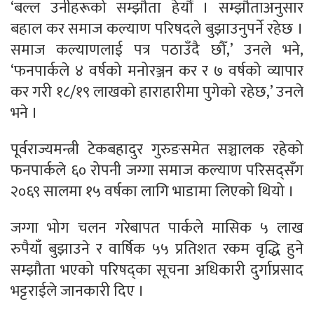
‘बल्ल उनीहरूको सम्झौता हेर्यौं । सम्झौताअनुसार
बहाल कर समाज कल्याण परिषदले बुझाउनुपर्ने रहेछ ।
समाज कल्याणलाई पत्र पठाउँदै छौँ,’ उनले भने,
‘फनपार्कले ४ वर्षको मनोरञ्जन कर र ७ वर्षको व्यापार
कर गरी १८/१९ लाखको हाराहारीमा पुगेको रहेछ,’ उनले
भने ।
पूर्वराज्यमन्त्री टेकबहादुर गुरुङसमेत सञ्चालक रहेको
फनपार्कले ६० रोपनी जग्गा समाज कल्याण परिसद्सँग
२०६९ सालमा १५ वर्षका लागि भाडामा लिएको थियो ।
जग्गा भोग चलन गरेबापत पार्कले मासिक ५ लाख
रुपैयाँ बुझाउने र वार्षिक ५५ प्रतिशत रकम वृद्धि हुने
सम्झौता भएको परिषद्‌का सूचना अधिकारी दुर्गाप्रसाद
भट्टराईले जानकारी दिए ।