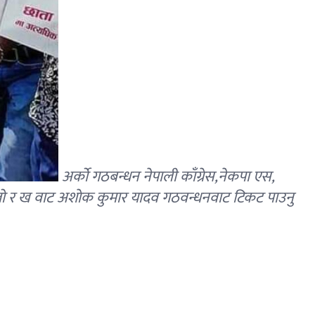
अर्को गठबन्धन नेपाली काँग्रेस,नेकपा एस,
हतो र ख वाट अशाेक कुमार यादव गठवन्धनवाट टिकट पाउनु