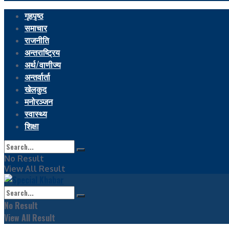
गृहपृष्ठ
समाचार
राजनीति
अन्तराष्ट्रिय
अर्थ/वाणीज्य
अन्तर्वार्ता
खेलकुद
मनोरञ्जन
स्वास्थ्य
शिक्षा
No Result
View All Result
No Result
View All Result