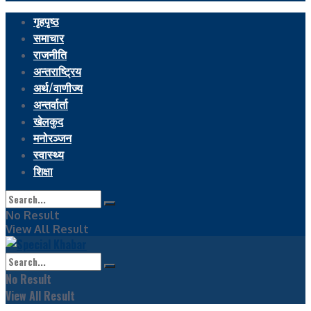
गृहपृष्ठ
समाचार
राजनीति
अन्तराष्ट्रिय
अर्थ/वाणीज्य
अन्तर्वार्ता
खेलकुद
मनोरञ्जन
स्वास्थ्य
शिक्षा
No Result
View All Result
No Result
View All Result