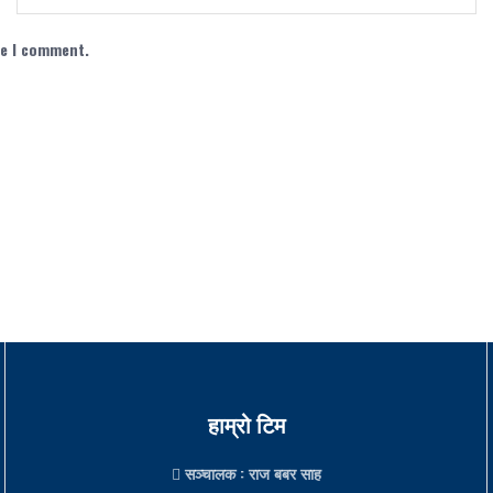
me I comment.
हाम्रो टिम
सञ्चालक
: राज बबर साह