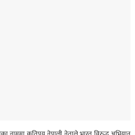
ियताका नाममा कतिपय नेपाली नेताले भारत विरुद्ध अभियान