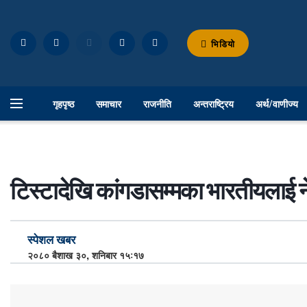
भिडियो
गृहपृष्ठ
समाचार
राजनीति
अन्तराष्ट्रिय
अर्थ/वाणीज्य
टिस्टादेखि कांगडासम्मका भारतीयलाई न
स्पेशल खबर
२०८० बैशाख ३०, शनिबार १५:१७