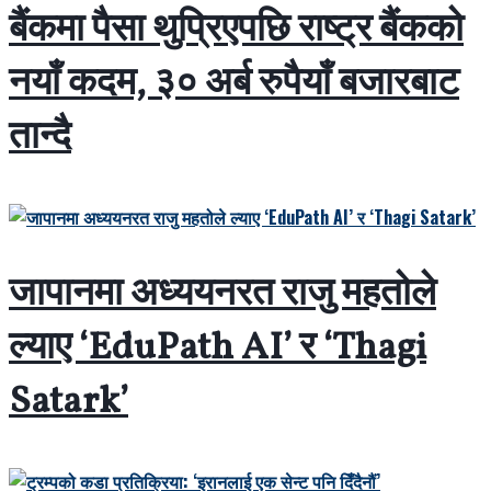
बैंकमा पैसा थुप्रिएपछि राष्ट्र बैंकको
नयाँ कदम, ३० अर्ब रुपैयाँ बजारबाट
तान्दै
जापानमा अध्ययनरत राजु महतोले
ल्याए ‘EduPath AI’ र ‘Thagi
Satark’