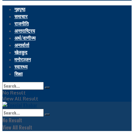
गृहपृष्ठ
समाचार
राजनीति
अन्तराष्ट्रिय
अर्थ/वाणीज्य
अन्तर्वार्ता
खेलकुद
मनोरञ्जन
स्वास्थ्य
शिक्षा
No Result
View All Result
No Result
View All Result