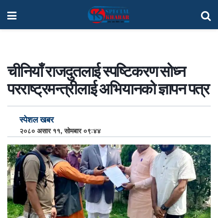
चीनियाँ राजदुतलाई स्पष्टिकरण सोध्न
परराष्ट्रमन्त्रीलाई अभियानको ज्ञापन पत्र
स्पेशल खबर
२०८० असार ११, सोमबार ०९:४४