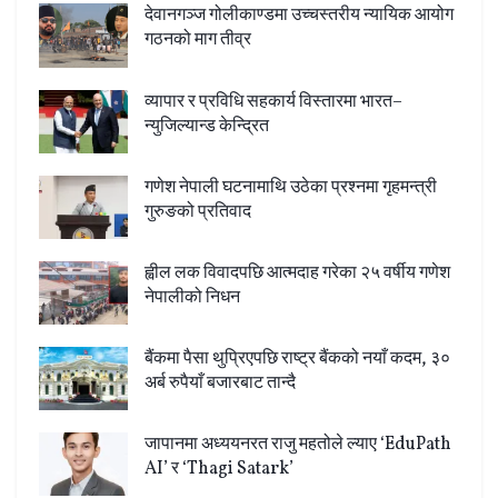
देवानगञ्ज गोलीकाण्डमा उच्चस्तरीय न्यायिक आयोग
गठनको माग तीव्र
व्यापार र प्रविधि सहकार्य विस्तारमा भारत–
न्युजिल्यान्ड केन्द्रित
गणेश नेपाली घटनामाथि उठेका प्रश्नमा गृहमन्त्री
गुरुङको प्रतिवाद
ह्वील लक विवादपछि आत्मदाह गरेका २५ वर्षीय गणेश
नेपालीको निधन
बैंकमा पैसा थुप्रिएपछि राष्ट्र बैंकको नयाँ कदम, ३०
अर्ब रुपैयाँ बजारबाट तान्दै
जापानमा अध्ययनरत राजु महतोले ल्याए ‘EduPath
AI’ र ‘Thagi Satark’