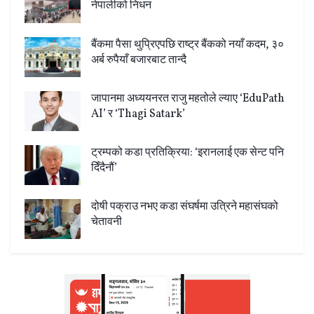
नेपालीको निधन
बैंकमा पैसा थुप्रिएपछि राष्ट्र बैंकको नयाँ कदम, ३०
अर्ब रुपैयाँ बजारबाट तान्दै
जापानमा अध्ययनरत राजु महतोले ल्याए ‘EduPath
AI’ र ‘Thagi Satark’
ट्रम्पको कडा प्रतिक्रिया: ‘इरानलाई एक सेन्ट पनि
दिँदैनौं’
दोषी पक्राउ नभए कडा संघर्षमा उत्रिने महासंघको
चेतावनी