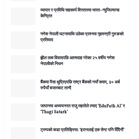
व्यापार र प्रविधि सहकार्य विस्तारमा भारत–न्युजिल्यान्ड
केन्द्रित
गणेश नेपाली घटनामाथि उठेका प्रश्नमा गृहमन्त्री गुरुङको
प्रतिवाद
ह्वील लक विवादपछि आत्मदाह गरेका २५ वर्षीय गणेश
नेपालीको निधन
बैंकमा पैसा थुप्रिएपछि राष्ट्र बैंकको नयाँ कदम, ३० अर्ब
रुपैयाँ बजारबाट तान्दै
जापानमा अध्ययनरत राजु महतोले ल्याए ‘EduPath AI’ र
‘Thagi Satark’
ट्रम्पको कडा प्रतिक्रिया: ‘इरानलाई एक सेन्ट पनि दिँदैनौं’