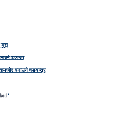
द्दा
कमजोर बनाउने षडयन्त्र
rked
*