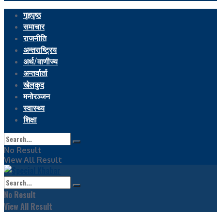
गृहपृष्ठ
समाचार
राजनीति
अन्तराष्ट्रिय
अर्थ/वाणीज्य
अन्तर्वार्ता
खेलकुद
मनोरञ्जन
स्वास्थ्य
शिक्षा
No Result
View All Result
No Result
View All Result