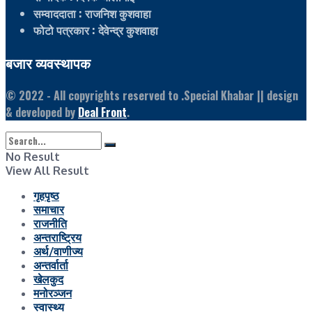
सम्वाददाता
: राजनिश कुशवाहा
फोटो पत्रकार
: देवेन्द्र कुशवाहा
बजार व्यवस्थापक
© 2022
- All copyrights reserved to .Special Khabar || design
& developed by
Deal Front
.
No Result
View All Result
गृहपृष्ठ
समाचार
राजनीति
अन्तराष्ट्रिय
अर्थ/वाणीज्य
अन्तर्वार्ता
खेलकुद
मनोरञ्जन
स्वास्थ्य