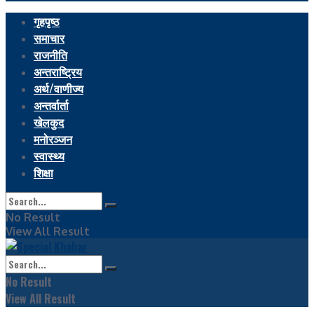
गृहपृष्ठ
समाचार
राजनीति
अन्तराष्ट्रिय
अर्थ/वाणीज्य
अन्तर्वार्ता
खेलकुद
मनोरञ्जन
स्वास्थ्य
शिक्षा
No Result
View All Result
No Result
View All Result