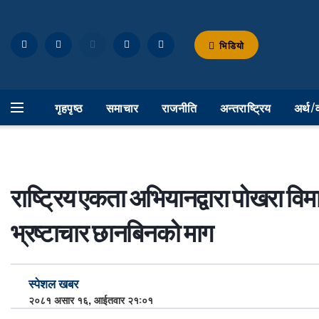
भिडियो
गृहपृष्ठ
समाचार
राजनीति
अन्तराष्ट्रिय
अर्थ/
राष्ट्रिय एकता अभियानद्वारा पोखरा व
भ्रष्टाचार छानबिनको माग
स्पेशल खबर
२०८१ असार १६, आईतवार २१:०१