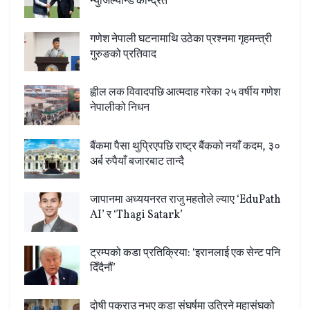
न्युजिल्यान्ड केन्द्रित
गणेश नेपाली घटनामाथि उठेका प्रश्नमा गृहमन्त्री
गुरुङको प्रतिवाद
ह्वील लक विवादपछि आत्मदाह गरेका २५ वर्षीय गणेश
नेपालीको निधन
बैंकमा पैसा थुप्रिएपछि राष्ट्र बैंकको नयाँ कदम, ३०
अर्ब रुपैयाँ बजारबाट तान्दै
जापानमा अध्ययनरत राजु महतोले ल्याए ‘EduPath
AI’ र ‘Thagi Satark’
ट्रम्पको कडा प्रतिक्रिया: ‘इरानलाई एक सेन्ट पनि
दिँदैनौं’
दोषी पक्राउ नभए कडा संघर्षमा उत्रिने महासंघको