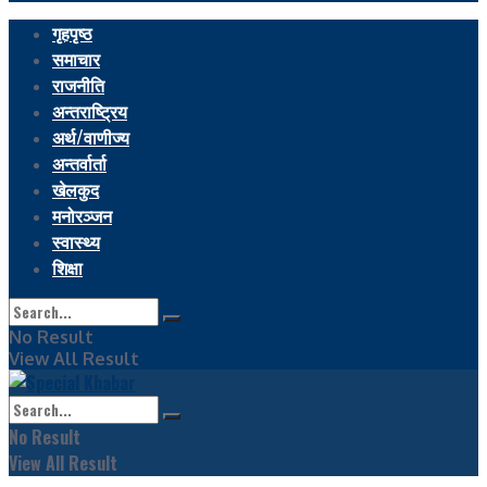
गृहपृष्ठ
समाचार
राजनीति
अन्तराष्ट्रिय
अर्थ/वाणीज्य
अन्तर्वार्ता
खेलकुद
मनोरञ्जन
स्वास्थ्य
शिक्षा
No Result
View All Result
No Result
View All Result