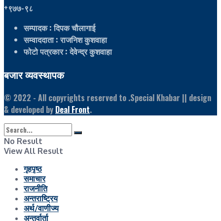
+९७७-९८
सम्पादक
: दिपक चौलागाई
सम्वाददाता
: राजनिश कुशवाहा
फोटो पत्रकार
: देवेन्द्र कुशवाहा
बजार व्यवस्थापक
© 2022
- All copyrights reserved to .Special Khabar || design
& developed by
Deal Front
.
No Result
View All Result
गृहपृष्ठ
समाचार
राजनीति
अन्तराष्ट्रिय
अर्थ/वाणीज्य
अन्तर्वार्ता