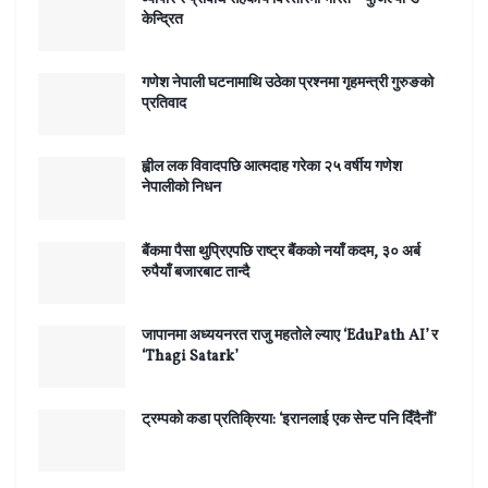
केन्द्रित
गणेश नेपाली घटनामाथि उठेका प्रश्नमा गृहमन्त्री गुरुङको
प्रतिवाद
ह्वील लक विवादपछि आत्मदाह गरेका २५ वर्षीय गणेश
नेपालीको निधन
बैंकमा पैसा थुप्रिएपछि राष्ट्र बैंकको नयाँ कदम, ३० अर्ब
रुपैयाँ बजारबाट तान्दै
जापानमा अध्ययनरत राजु महतोले ल्याए ‘EduPath AI’ र
‘Thagi Satark’
ट्रम्पको कडा प्रतिक्रिया: ‘इरानलाई एक सेन्ट पनि दिँदैनौं’