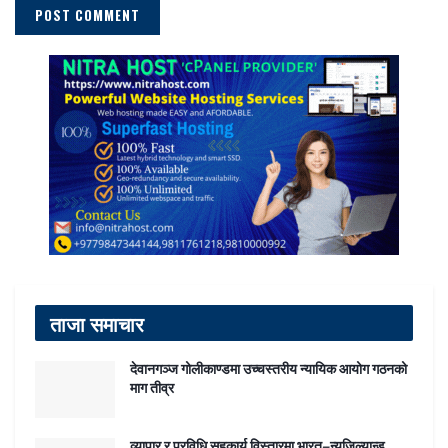
ताजा समाचार
देवानगञ्ज गोलीकाण्डमा उच्चस्तरीय न्यायिक आयोग गठनको
माग तीव्र
व्यापार र प्रविधि सहकार्य विस्तारमा भारत–न्युजिल्यान्ड