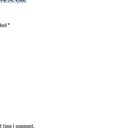
rked
*
xt time I comment.