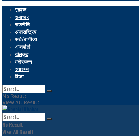
गृहपृष्ठ
समाचार
राजनीति
अन्तराष्ट्रिय
अर्थ/वाणीज्य
अन्तर्वार्ता
खेलकुद
मनोरञ्जन
स्वास्थ्य
शिक्षा
No Result
View All Result
No Result
View All Result