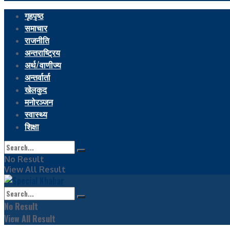
गृहपृष्ठ
समाचार
राजनीति
अन्तराष्ट्रिय
अर्थ/वाणीज्य
अन्तर्वार्ता
खेलकुद
मनोरञ्जन
स्वास्थ्य
शिक्षा
No Result
View All Result
No Result
View All Result