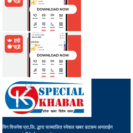
विग विजनेश प्रा.लि. द्धारा सञ्चालित स्पेशल खबर डटकम अनलाईन