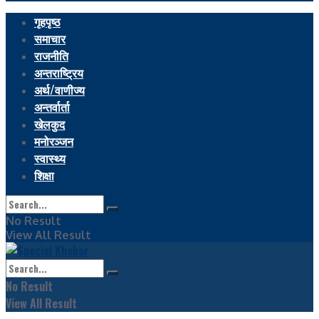
गृहपृष्ठ
समाचार
राजनीति
अन्तराष्ट्रिय
अर्थ/वाणीज्य
अन्तर्वार्ता
खेलकुद
मनोरञ्जन
स्वास्थ्य
शिक्षा
No Result
View All Result
No Result
View All Result