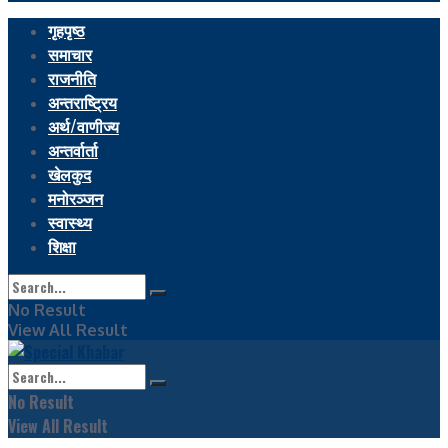
गृहपृष्ठ
समाचार
राजनीति
अन्तराष्ट्रिय
अर्थ/वाणीज्य
अन्तर्वार्ता
खेलकुद
मनोरञ्जन
स्वास्थ्य
शिक्षा
No Result
View All Result
No Result
View All Result