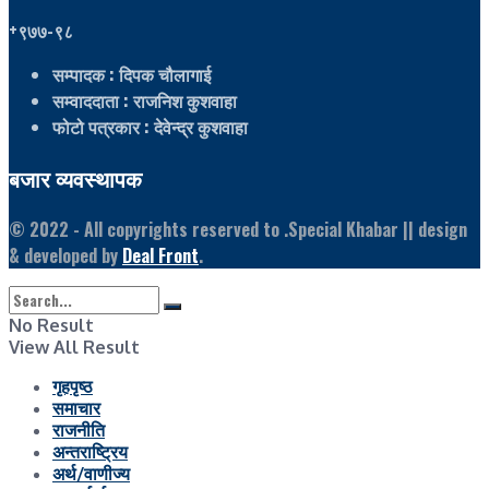
+९७७-९८
सम्पादक
: दिपक चौलागाई
सम्वाददाता
: राजनिश कुशवाहा
फोटो पत्रकार
: देवेन्द्र कुशवाहा
बजार व्यवस्थापक
© 2022
- All copyrights reserved to .Special Khabar || design
& developed by
Deal Front
.
No Result
View All Result
गृहपृष्ठ
समाचार
राजनीति
अन्तराष्ट्रिय
अर्थ/वाणीज्य