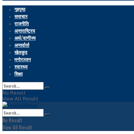
गृहपृष्ठ
समाचार
राजनीति
अन्तराष्ट्रिय
अर्थ/वाणीज्य
अन्तर्वार्ता
खेलकुद
मनोरञ्जन
स्वास्थ्य
शिक्षा
No Result
View All Result
No Result
View All Result