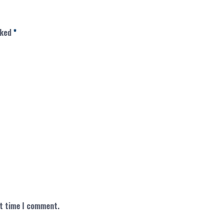
rked
*
xt time I comment.