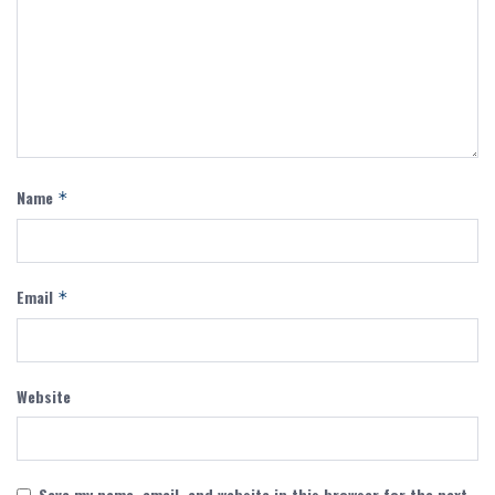
Name
*
Email
*
Website
Save my name, email, and website in this browser for the next