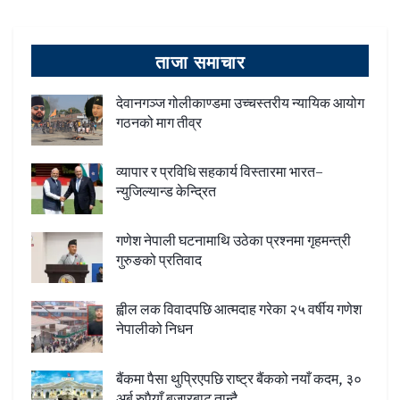
ताजा समाचार
देवानगञ्ज गोलीकाण्डमा उच्चस्तरीय न्यायिक आयोग
गठनको माग तीव्र
व्यापार र प्रविधि सहकार्य विस्तारमा भारत–
न्युजिल्यान्ड केन्द्रित
गणेश नेपाली घटनामाथि उठेका प्रश्नमा गृहमन्त्री
गुरुङको प्रतिवाद
ह्वील लक विवादपछि आत्मदाह गरेका २५ वर्षीय गणेश
नेपालीको निधन
बैंकमा पैसा थुप्रिएपछि राष्ट्र बैंकको नयाँ कदम, ३०
अर्ब रुपैयाँ बजारबाट तान्दै