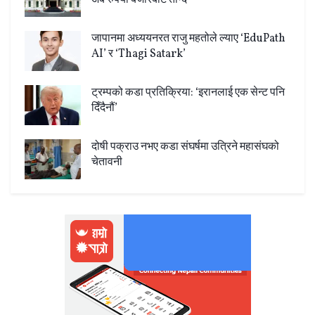
जापानमा अध्ययनरत राजु महतोले ल्याए ‘EduPath
AI’ र ‘Thagi Satark’
ट्रम्पको कडा प्रतिक्रिया: ‘इरानलाई एक सेन्ट पनि
दिँदैनौं’
दोषी पक्राउ नभए कडा संघर्षमा उत्रिने महासंघको
चेतावनी