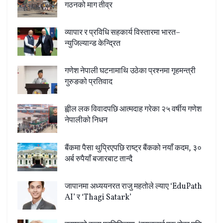
गठनको माग तीव्र
व्यापार र प्रविधि सहकार्य विस्तारमा भारत–
न्युजिल्यान्ड केन्द्रित
गणेश नेपाली घटनामाथि उठेका प्रश्नमा गृहमन्त्री
गुरुङको प्रतिवाद
ह्वील लक विवादपछि आत्मदाह गरेका २५ वर्षीय गणेश
नेपालीको निधन
बैंकमा पैसा थुप्रिएपछि राष्ट्र बैंकको नयाँ कदम, ३०
अर्ब रुपैयाँ बजारबाट तान्दै
जापानमा अध्ययनरत राजु महतोले ल्याए ‘EduPath
AI’ र ‘Thagi Satark’