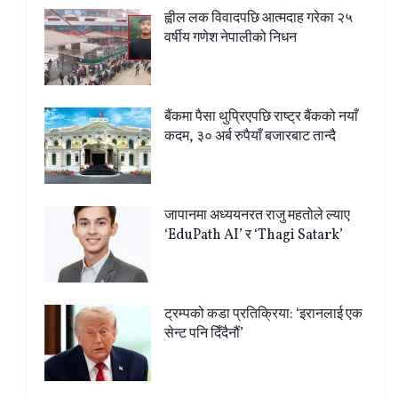
ह्वील लक विवादपछि आत्मदाह गरेका २५
वर्षीय गणेश नेपालीको निधन
बैंकमा पैसा थुप्रिएपछि राष्ट्र बैंकको नयाँ
कदम, ३० अर्ब रुपैयाँ बजारबाट तान्दै
जापानमा अध्ययनरत राजु महतोले ल्याए
‘EduPath AI’ र ‘Thagi Satark’
ट्रम्पको कडा प्रतिक्रिया: ‘इरानलाई एक
सेन्ट पनि दिँदैनौं’