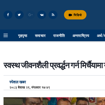
भिडियो
गृहपृष्ठ
समाचार
राजनीति
अन्तराष्ट्रिय
अर्थ/
स्वस्थ जीवनशैली प्रवर्द्धन गर्न मिर्चैयामा
स्पेशल खबर
२०८३ बैशाख २९, मंगलवार १७:४९