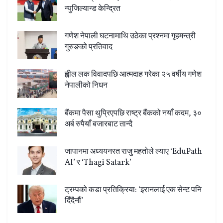
न्युजिल्यान्ड केन्द्रित
गणेश नेपाली घटनामाथि उठेका प्रश्नमा गृहमन्त्री
गुरुङको प्रतिवाद
ह्वील लक विवादपछि आत्मदाह गरेका २५ वर्षीय गणेश
नेपालीको निधन
बैंकमा पैसा थुप्रिएपछि राष्ट्र बैंकको नयाँ कदम, ३०
अर्ब रुपैयाँ बजारबाट तान्दै
जापानमा अध्ययनरत राजु महतोले ल्याए ‘EduPath
AI’ र ‘Thagi Satark’
ट्रम्पको कडा प्रतिक्रिया: ‘इरानलाई एक सेन्ट पनि
दिँदैनौं’