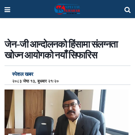
जेन-जी आन्दोलनको हिंसामा संलग्नता
खोज्न आयोगको नयाँ सिफारिस
स्पेशल खबर
२०८३ जेष्ठ १३, बुधबार २१:२०