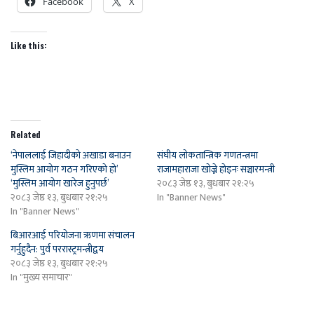
Facebook
X
Like this:
Related
‘नेपाललाई जिहादीको अखाडा बनाउन
संघीय लोकतान्त्रिक गणतन्त्रमा
मुस्लिम आयोग गठन गरिएको हो’
राजामहाराजा खोज्ने होइनः सञ्चारमन्त्री
‘मुस्लिम आयोग खारेज हुनुपर्छ’
२०८३ जेष्ठ १३, बुधबार २१:२५
२०८३ जेष्ठ १३, बुधबार २१:२५
In "Banner News"
In "Banner News"
बिआरआई परियोजना ऋणमा संचालन
गर्नुहुदैन: पुर्व पररास्ट्रमन्त्रीद्वय
२०८३ जेष्ठ १३, बुधबार २१:२५
In "मुख्य समाचार"