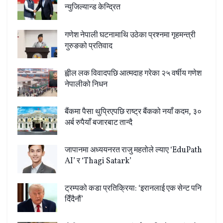
न्युजिल्यान्ड केन्द्रित
गणेश नेपाली घटनामाथि उठेका प्रश्नमा गृहमन्त्री
गुरुङको प्रतिवाद
ह्वील लक विवादपछि आत्मदाह गरेका २५ वर्षीय गणेश
नेपालीको निधन
बैंकमा पैसा थुप्रिएपछि राष्ट्र बैंकको नयाँ कदम, ३०
अर्ब रुपैयाँ बजारबाट तान्दै
जापानमा अध्ययनरत राजु महतोले ल्याए ‘EduPath
AI’ र ‘Thagi Satark’
ट्रम्पको कडा प्रतिक्रिया: ‘इरानलाई एक सेन्ट पनि
दिँदैनौं’