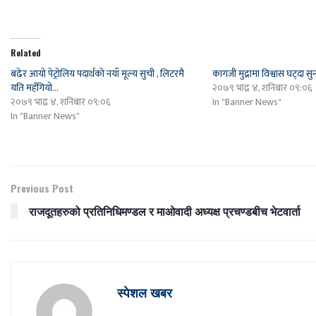
Related
बढेर आयो पेट्रोलिय पदार्थको नयाँ मूल्य सुची , लिटरमै
कागजी मुद्रामा विश्वास घट्दा स
यति महँगियो…
२०७९ भाद्र ४, शनिबार ०९:०६
२०७९ भाद्र ४, शनिबार ०९:०६
In "Banner News"
In "Banner News"
Previous Post
राजदूतहरुको प्रतिनिधिमण्डल र माओवादी अध्यक्ष प्रचण्डबीच भेटवार्ता
स्पेशल खबर