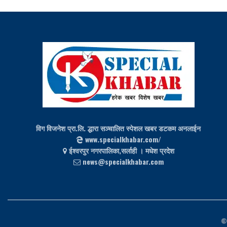
विग विजनेश प्रा.लि. द्धारा सञ्चालित स्पेशल खबर डटकम अनलाईन
www.specialkhabar.com/
ईश्‍वरपुर नगरपालिका,सर्लाही । मधेश प्रदेश
news@specialkhabar.com
©