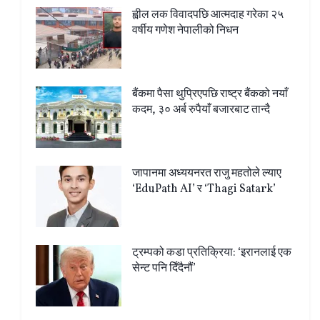
ह्वील लक विवादपछि आत्मदाह गरेका २५
वर्षीय गणेश नेपालीको निधन
बैंकमा पैसा थुप्रिएपछि राष्ट्र बैंकको नयाँ
कदम, ३० अर्ब रुपैयाँ बजारबाट तान्दै
जापानमा अध्ययनरत राजु महतोले ल्याए
‘EduPath AI’ र ‘Thagi Satark’
ट्रम्पको कडा प्रतिक्रिया: ‘इरानलाई एक
सेन्ट पनि दिँदैनौं’