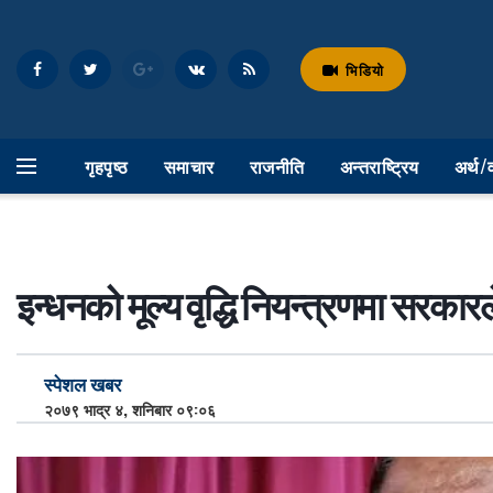
भिडियो
गृहपृष्ठ
समाचार
राजनीति
अन्तराष्ट्रिय
अर्थ/
इन्धनको मूल्य वृद्धि नियन्त्रणमा सरकारले
स्पेशल खबर
२०७९ भाद्र ४, शनिबार ०९:०६