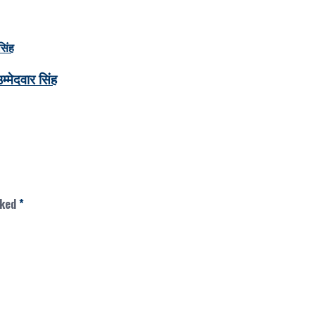
्मेदवार सिंह
rked
*