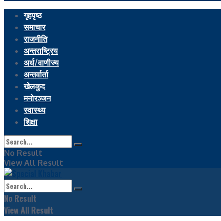
गृहपृष्ठ
समाचार
राजनीति
अन्तराष्ट्रिय
अर्थ/वाणीज्य
अन्तर्वार्ता
खेलकुद
मनोरञ्जन
स्वास्थ्य
शिक्षा
No Result
View All Result
No Result
View All Result