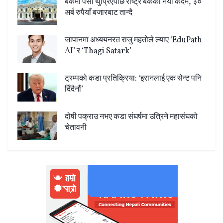
बैंकमा पैसा थुप्रिएपछि राष्ट्र बैंकको नयाँ कदम, ३०
अर्ब रुपैयाँ बजारबाट तान्दै
जापानमा अध्ययनरत राजु महतोले ल्याए ‘EduPath
AI’ र ‘Thagi Satark’
ट्रम्पको कडा प्रतिक्रिया: ‘इरानलाई एक सेन्ट पनि
दिँदैनौं’
दोषी पक्राउ नभए कडा संघर्षमा उत्रिने महासंघको
चेतावनी