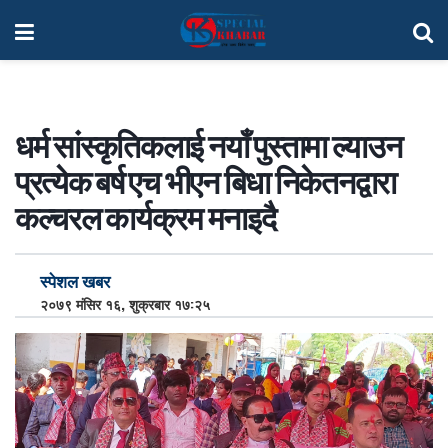
धर्म सांस्कृतिकलाई नयाँ पुस्तामा ल्याउन
प्रत्येक बर्ष एच भीएन बिधा निकेतनद्वारा
कल्चरल कार्यक्रम मनाइदै
स्पेशल खबर
२०७९ मंसिर १६, शुक्रबार १७:२५