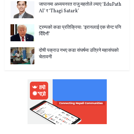
जापानमा अध्ययनरत राजु महतोले ल्याए ‘EduPath
AI’ र ‘Thagi Satark’
ट्रम्पको कडा प्रतिक्रिया: ‘इरानलाई एक सेन्ट पनि
दिँदैनौं’
दोषी पक्राउ नभए कडा संघर्षमा उत्रिने महासंघको
चेतावनी