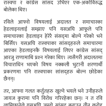
रास्वपा र कांग्रेस सांसद उभिएर एक-अर्काविरुद्ध
बोलेका थिए।
रविले आफ्नो विषयलाई अदालत र समाचारका
हेडलाइनलाई सम्झाए पनि यसअघि आफूले पनि
समाचारका हेडलाइन हेरेरै संसद्‌मा बोल्‍ने गरेको भने
बिर्सिए। यसअघि रास्वपाका सांसद्‌हरुले समाचारमा
आएका हेडलाइनकै विषयलाई लिएर कांग्रेस सांसद्
आरजु राणामाथि प्रश्‍न गरेका थिए। त्यसैगरी अदालतमा
विचाराधिन भएको विषय नक्कली भुटानी शरणार्थी
प्रकरणमा पनि रास्वपाका सांसद्‌हरु बोल्‍न छोडेका
छैनन्।
तर, आफ्‍ना गलत कर्तुतहरु खुल्‍ने भयले भने उनीहरुले
जायज कुरामा पनि विरोध गरिरहेका छन्। न त रवि
लामिछानेले यसअघि जस्तो सांसद बनाउन तीन करोड