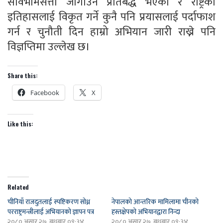
सार्वभौमसत्ता जोगाउन प्रतिबद्ध भएको र राष्ट्रको
इतिहासलाई विकृत गर्ने कुनै पनि प्रयासलाई पर्दाफाश
गर्न र चुनौती दिन हाम्रो अभियान जारी राख्ने पनि
विज्ञप्तिमा उल्लेख छ।
Share this:
Facebook
X
Like this:
Related
चीनियाँ राजदुतलाई स्पष्टिकरण सोध्न
नेपालको आन्तरिक मामिलामा चीनकाे
परराष्ट्रमन्त्रीलाई अभियानको ज्ञापन पत्र
हस्तक्षेपकाे अभियानद्वारा निन्दा
२०८० असार २७, बुधबार ०९:३४
२०८० असार २७, बुधबार ०९:३४