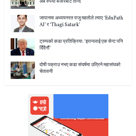
अर्ब रुपैयाँ बजारबाट तान्दै
जापानमा अध्ययनरत राजु महतोले ल्याए ‘EduPath
AI’ र ‘Thagi Satark’
ट्रम्पको कडा प्रतिक्रिया: ‘इरानलाई एक सेन्ट पनि
दिँदैनौं’
दोषी पक्राउ नभए कडा संघर्षमा उत्रिने महासंघको
चेतावनी