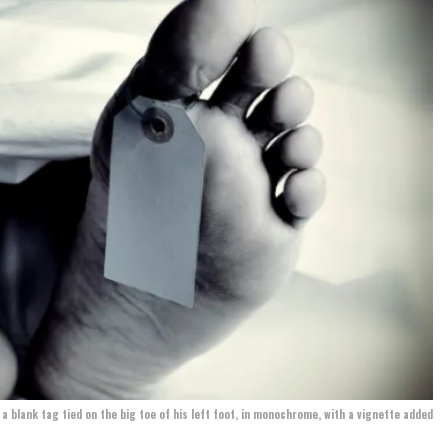
 a blank tag tied on the big toe of his left foot, in monochrome, with a vignette added