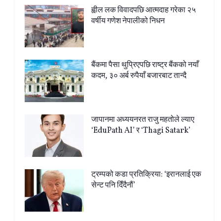
ह्वील लक विवादपछि आत्मदाह गरेका २५
वर्षीय गणेश नेपालीको निधन
बैंकमा पैसा थुप्रिएपछि राष्ट्र बैंकको नयाँ
कदम, ३० अर्ब रुपैयाँ बजारबाट तान्दै
जापानमा अध्ययनरत राजु महतोले ल्याए
‘EduPath AI’ र ‘Thagi Satark’
ट्रम्पको कडा प्रतिक्रिया: ‘इरानलाई एक
सेन्ट पनि दिँदैनौं’