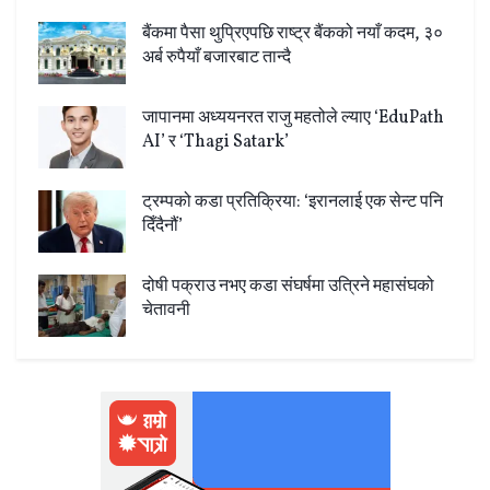
बैंकमा पैसा थुप्रिएपछि राष्ट्र बैंकको नयाँ कदम, ३०
अर्ब रुपैयाँ बजारबाट तान्दै
जापानमा अध्ययनरत राजु महतोले ल्याए ‘EduPath
AI’ र ‘Thagi Satark’
ट्रम्पको कडा प्रतिक्रिया: ‘इरानलाई एक सेन्ट पनि
दिँदैनौं’
दोषी पक्राउ नभए कडा संघर्षमा उत्रिने महासंघको
चेतावनी