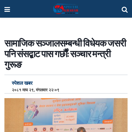
सामाजिक सञ्जालसम्बन्धी विधेयक जसरी
पनि संसद्बाट पास गर्छौं: सञ्चार मन्त्री
गुरूङ
स्पेशल खबर
२०८१ माघ २९, मंगलवार २२:०९