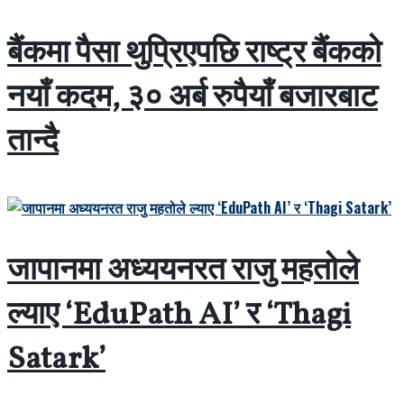
बैंकमा पैसा थुप्रिएपछि राष्ट्र बैंकको
नयाँ कदम, ३० अर्ब रुपैयाँ बजारबाट
तान्दै
जापानमा अध्ययनरत राजु महतोले
ल्याए ‘EduPath AI’ र ‘Thagi
Satark’