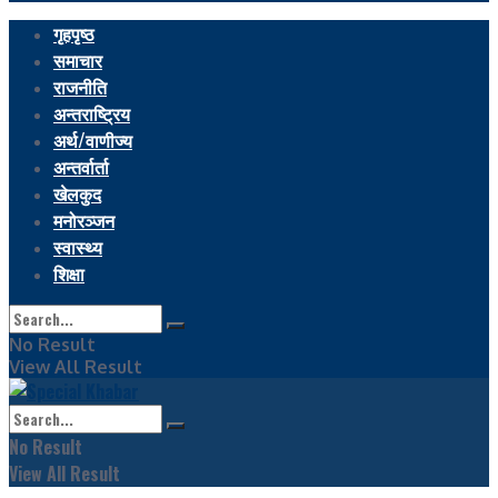
गृहपृष्ठ
समाचार
राजनीति
अन्तराष्ट्रिय
अर्थ/वाणीज्य
अन्तर्वार्ता
खेलकुद
मनोरञ्जन
स्वास्थ्य
शिक्षा
No Result
View All Result
No Result
View All Result