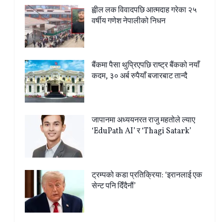
ह्वील लक विवादपछि आत्मदाह गरेका २५
वर्षीय गणेश नेपालीको निधन
बैंकमा पैसा थुप्रिएपछि राष्ट्र बैंकको नयाँ
कदम, ३० अर्ब रुपैयाँ बजारबाट तान्दै
जापानमा अध्ययनरत राजु महतोले ल्याए
‘EduPath AI’ र ‘Thagi Satark’
ट्रम्पको कडा प्रतिक्रिया: ‘इरानलाई एक
सेन्ट पनि दिँदैनौं’