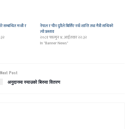
रे सम्बन्धित मन्त्री र
नेपाल र चीन दुवैले बिर्सिए नयाँ शान्ति तथा मैत्री सन्धिको
त्यो प्रस्ताव
:३२
२०८१ फाल्गुन ४, आईतवार २२:३२
In "Banner News"
Next Post
अनुदानमा स्याउको बिरुवा वितरण