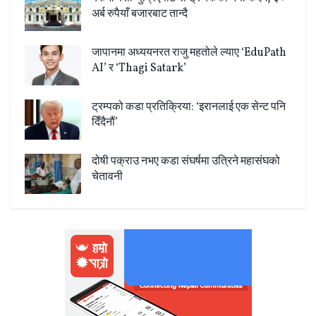
अर्ब रुपैयाँ बजारबाट तान्दै
जापानमा अध्ययनरत राजु महतोले ल्याए ‘EduPath
AI’ र ‘Thagi Satark’
ट्रम्पको कडा प्रतिक्रिया: ‘इरानलाई एक सेन्ट पनि
दिँदैनौं’
दोषी पक्राउ नभए कडा संघर्षमा उत्रिने महासंघको
चेतावनी