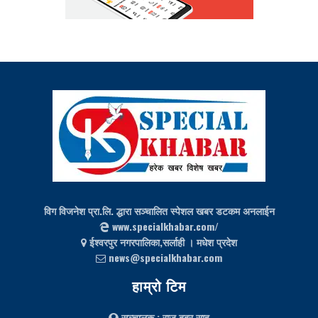
विग विजनेश प्रा.लि. द्धारा सञ्चालित स्पेशल खबर डटकम अनलाईन
www.specialkhabar.com/
ईश्‍वरपुर नगरपालिका,सर्लाही । मधेश प्रदेश
news@specialkhabar.com
हाम्रो टिम
सञ्चालक
: राज बबर साह