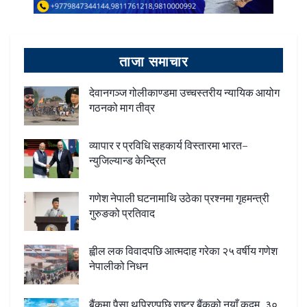
ताजा समाचार
देवानगञ्ज गोलीकाण्डमा उच्चस्तरीय न्यायिक आयोग
गठनको माग तीव्र
व्यापार र प्रविधि सहकार्य विस्तारमा भारत–
न्युजिल्यान्ड केन्द्रित
गणेश नेपाली घटनामाथि उठेका प्रश्नमा गृहमन्त्री
गुरुङको प्रतिवाद
ह्वील लक विवादपछि आत्मदाह गरेका २५ वर्षीय गणेश
नेपालीको निधन
बैंकमा पैसा थुप्रिएपछि राष्ट्र बैंकको नयाँ कदम, ३०