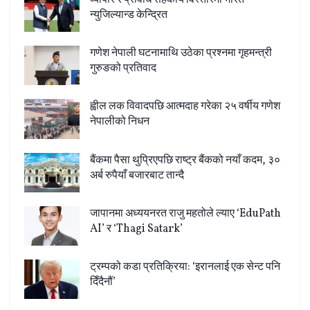
न्युजिल्यान्ड केन्द्रित
गणेश नेपाली घटनामाथि उठेका प्रश्नमा गृहमन्त्री
गुरुङको प्रतिवाद
ह्वील लक विवादपछि आत्मदाह गरेका २५ वर्षीय गणेश
नेपालीको निधन
बैंकमा पैसा थुप्रिएपछि राष्ट्र बैंकको नयाँ कदम, ३०
अर्ब रुपैयाँ बजारबाट तान्दै
जापानमा अध्ययनरत राजु महतोले ल्याए ‘EduPath
AI’ र ‘Thagi Satark’
ट्रम्पको कडा प्रतिक्रिया: ‘इरानलाई एक सेन्ट पनि
दिँदैनौं’