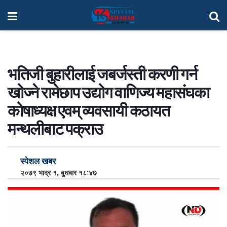
भतिजी बुहारीलाई जबर्जस्ती करणी गर्न
खोज्ने रामेछाप उद्योग वाणिज्य महासंघका
कोषाध्यक्ष एवम् व्यवसायी कठायत
मन्थलीबाट पक्राउ
स्पेशल खबर
२०७९ भाद्र १, बुधबार १८:४७