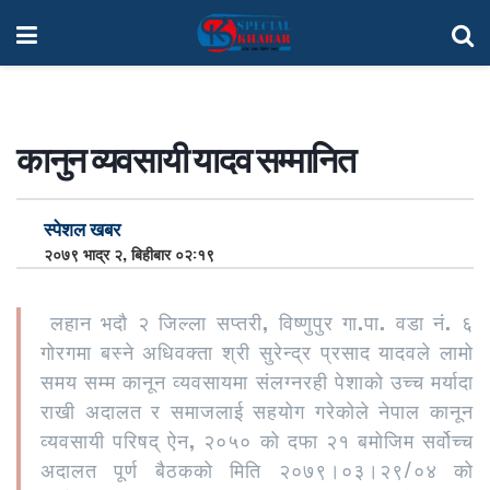
कानुन व्यवसायी यादव सम्मानित
स्पेशल खबर
२०७९ भाद्र २, बिहीबार ०२:१९
लहान भदौ २ जिल्ला सप्तरी, विष्णुपुर गा.पा. वडा नं. ६
गोरगमा बस्ने अधिवक्ता श्री सुरेन्द्र प्रसाद यादवले लामो
समय सम्म कानून व्यवसायमा संलग्नरही पेशाको उच्च मर्यादा
राखी अदालत र समाजलाई सहयोग गरेकोले नेपाल कानून
व्यवसायी परिषद् ऐन, २०५० को दफा २१ बमोजिम सर्वोच्च
अदालत पूर्ण बैठकको मिति २०७९।०३।२९/०४ को