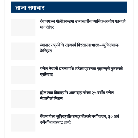
ताजा समाचार
देवानगञ्ज गोलीकाण्डमा उच्चस्तरीय न्यायिक आयोग गठनको
माग तीव्र
व्यापार र प्रविधि सहकार्य विस्तारमा भारत–न्युजिल्यान्ड
केन्द्रित
गणेश नेपाली घटनामाथि उठेका प्रश्नमा गृहमन्त्री गुरुङको
प्रतिवाद
ह्वील लक विवादपछि आत्मदाह गरेका २५ वर्षीय गणेश
नेपालीको निधन
बैंकमा पैसा थुप्रिएपछि राष्ट्र बैंकको नयाँ कदम, ३० अर्ब
रुपैयाँ बजारबाट तान्दै