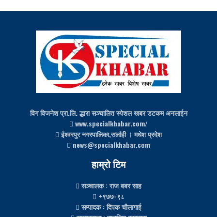
विग विजनेश प्रा.लि. द्धारा सञ्चालित स्पेशल खबर डटकम अनलाईन
www.specialkhabar.com/
ईश्‍वरपुर नगरपालिका,सर्लाही । मधेश प्रदेश
news@specialkhabar.com
हाम्रो टिम
सञ्चालक
: राज बबर साह
+९७७-९८
सम्पादक
: दिपक चौलागाई