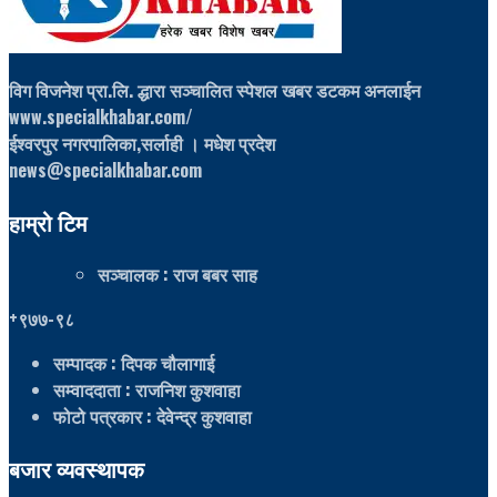
विग विजनेश प्रा.लि. द्धारा सञ्चालित स्पेशल खबर डटकम अनलाईन
www.specialkhabar.com/
ईश्‍वरपुर नगरपालिका,सर्लाही । मधेश प्रदेश
news@specialkhabar.com
हाम्रो टिम
सञ्चालक
: राज बबर साह
+९७७-९८
सम्पादक
: दिपक चौलागाई
सम्वाददाता
: राजनिश कुशवाहा
फोटो पत्रकार
: देवेन्द्र कुशवाहा
बजार व्यवस्थापक