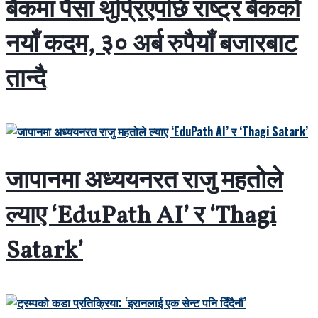
बैंकमा पैसा थुप्रिएपछि राष्ट्र बैंकको
नयाँ कदम, ३० अर्ब रुपैयाँ बजारबाट
तान्दै
जापानमा अध्ययनरत राजु महतोले
ल्याए ‘EduPath AI’ र ‘Thagi
Satark’