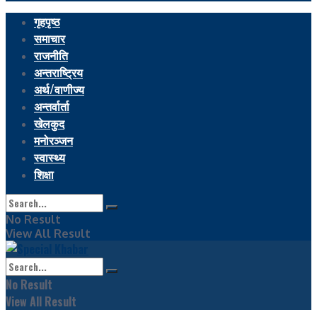
गृहपृष्ठ
समाचार
राजनीति
अन्तराष्ट्रिय
अर्थ/वाणीज्य
अन्तर्वार्ता
खेलकुद
मनोरञ्जन
स्वास्थ्य
शिक्षा
No Result
View All Result
No Result
View All Result