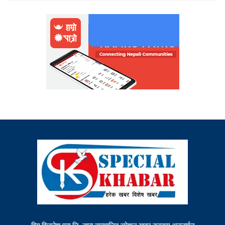
विग विजनेश प्रा.लि. द्धारा सञ्चालित स्पेशल खबर डटकम अनलाईन