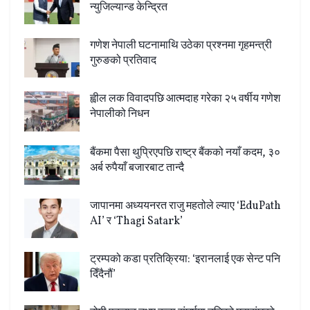
न्युजिल्यान्ड केन्द्रित
गणेश नेपाली घटनामाथि उठेका प्रश्नमा गृहमन्त्री
गुरुङको प्रतिवाद
ह्वील लक विवादपछि आत्मदाह गरेका २५ वर्षीय गणेश
नेपालीको निधन
बैंकमा पैसा थुप्रिएपछि राष्ट्र बैंकको नयाँ कदम, ३०
अर्ब रुपैयाँ बजारबाट तान्दै
जापानमा अध्ययनरत राजु महतोले ल्याए ‘EduPath
AI’ र ‘Thagi Satark’
ट्रम्पको कडा प्रतिक्रिया: ‘इरानलाई एक सेन्ट पनि
दिँदैनौं’