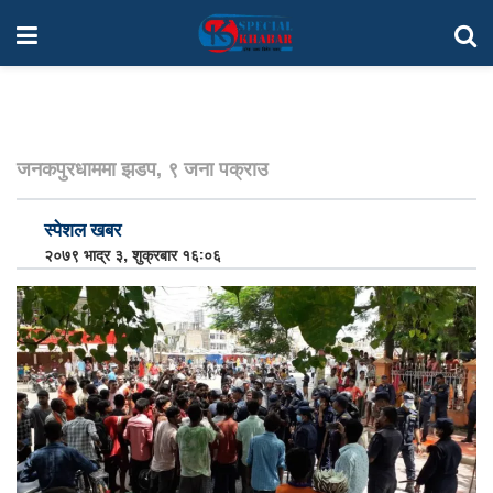
जनकपुरधाममा झडप, ९ जना पक्राउ
स्पेशल खबर
२०७९ भाद्र ३, शुक्रबार १६:०६