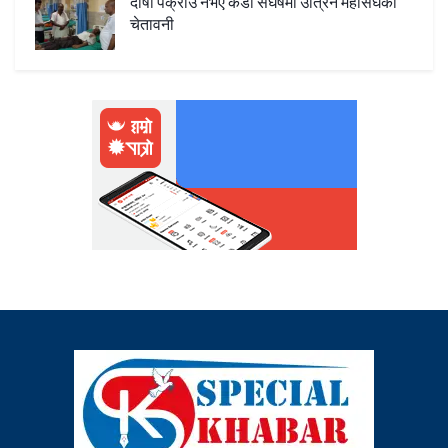
दोषी पक्राउ नभए कडा संघर्षमा उत्रिने महासंघको
चेतावनी